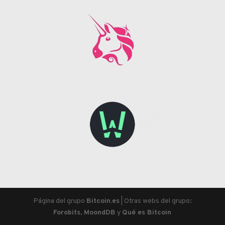
Página del grupo
Bitcoin.es
| Otras webs del grupo:
Forobits
,
MoondDB
y
Qué es Bitcoin