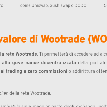
ro
come Uniswap, Sushiswap o DODO
C
 valore di Wootrade (W
la rete Wootrade.
Ti permetterà di accedere ad alc
 alla governance decentralizzata
della piattafo
al trading a zero commissioni
o addirittura otte
token
della rete Wootrade.