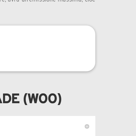
re, avrà un’emissione massima, cioè
ADE (WOO)