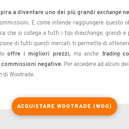
pira a diventare uno dei più grandi
exchange
ne
 commissioni. E come intende raggiungere questo 
ca che si collega a tutti i tipi di
exchange,
grandi e 
azione di tutti questi mercati ti permette di ottenere 
olo
offre i migliori prezzi,
ma anche
trading
con
a commissioni negative.
Per accedere ad alcuni dei 
n
di Wootrade.
ACQUISTARE WOOTRADE (WOO)