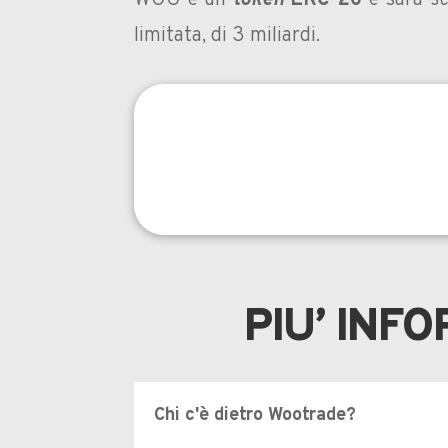
WOO è un
token
ERC-20
e sarà
s
limitata, di 3 miliardi.
PIU’ INF
Chi c'è dietro Wootrade?