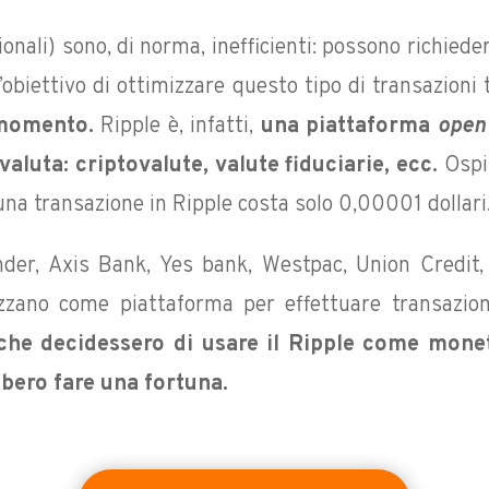
zionali) sono, di norma, inefficienti: possono richiede
 l’obiettivo di ottimizzare questo tipo di transazion
 momento.
Ripple è, infatti,
una piattaforma
open
valuta: criptovalute, valute fiduciarie, ecc.
Ospit
na transazione in Ripple costa solo 0,00001 dollari
er, Axis Bank, Yes bank, Westpac, Union Credi
zzano come piattaforma per effettuare transazioni
che decidessero di usare il Ripple come monet
bbero fare una fortuna.