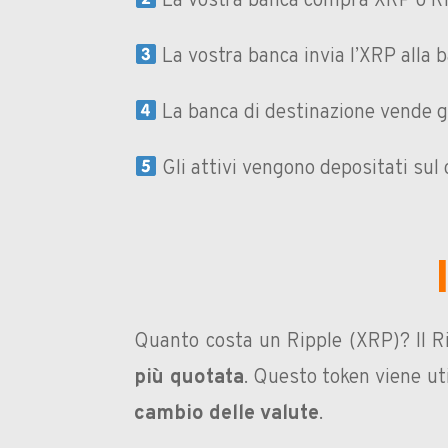
La vostra banca compra XRP o Ri
La vostra banca invia l’XRP alla b
La banca di destinazione vende g
Gli attivi vengono depositati sul 
Quanto costa un Ripple (XRP)? Il R
più quotata
. Questo token viene ut
cambio delle valute
.