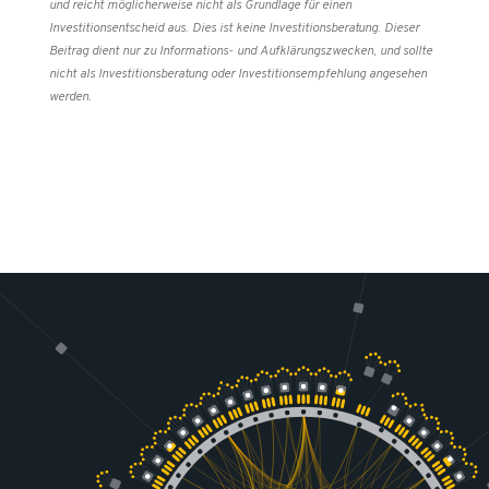
und reicht möglicherweise nicht als Grundlage für einen
Investitionsentscheid aus. Dies ist keine Investitionsberatung. Dieser
Beitrag dient nur zu Informations- und Aufklärungszwecken, und sollte
nicht als Investitionsberatung oder Investitionsempfehlung angesehen
werden.