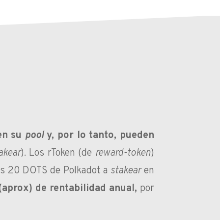
n su
pool
y, por lo tanto, pueden
akear
). Los rToken (de
reward-token
)
tes 20 DOTS de Polkadot a
stakear
en
aprox) de rentabilidad anual,
por