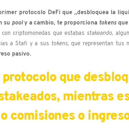
primer protocolo DeFi que „desbloquea la liq
n su
pool
y
a cambio, te proporciona
tokens
que 
r con criptomonedas que estabas
stakeando,
algun
cias a Stafi y a sus
tokens,
que representan tus 
reso pasivo.
r protocolo que desbloq
stakeados, mientras e
o comisiones o ingreso