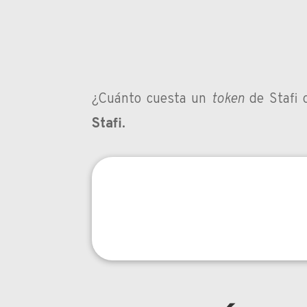
¿Cuánto cuesta un
token
de Stafi 
Stafi.