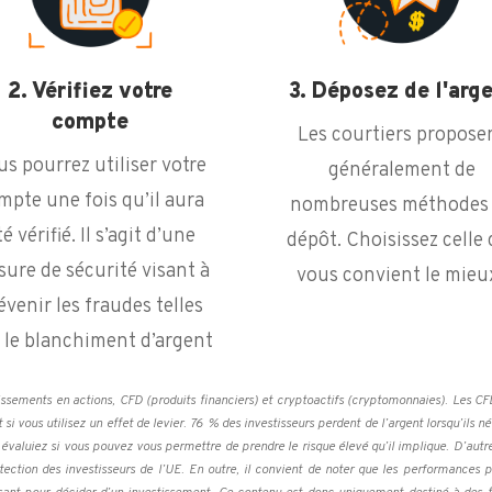
2. Vérifiez votre
3. Déposez de l'arg
compte
Les courtiers propose
us pourrez utiliser votre
généralement de
mpte une fois qu’il aura
nombreuses méthodes
té vérifié. Il s’agit d’une
dépôt. Choisissez celle 
ure de sécurité visant à
vous convient le mieux
évenir les fraudes telles
 le blanchiment d’argent
issements en actions, CFD (produits financiers) et cryptoactifs (cryptomonnaies). Les C
i vous utilisez un effet de levier. 76 % des investisseurs perdent de l’argent lorsqu’ils 
aluiez si vous pouvez vous permettre de prendre le risque élevé qu’il implique. D’autre pa
tection des investisseurs de l’UE. En outre, il convient de noter que les performances pa