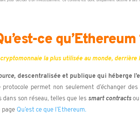
isant pour décider d’un investissement. Ce contenu est donc uniquement destiné à des fi
Qu’est-ce qu’Ethereum 
ryptomonnaie la plus utilisée au monde, derrière l
ource
,
descentralisée et publique qui héberge l’
 protocole permet non seulement d’échanger des e
s dans son réseau, telles que les
smart contracts
ou
e page
Qu’est ce que l’Ethereum.