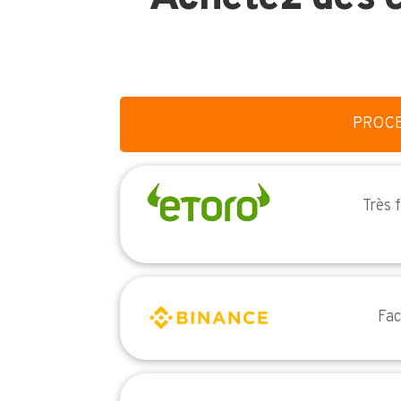
PROC
Très 
Fac