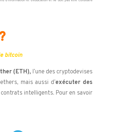
ns d’information et d’éducation et ne doit pas être considéré
?
e bitcoin
ether (ETH),
l’une des cryptodevises
thers, mais aussi d’
exécuter des
 contrats intelligents. Pour en savoir