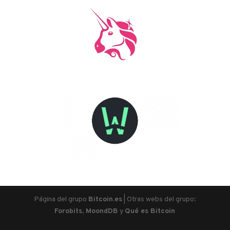
Página del grupo
Bitcoin.es
| Otras webs del grupo:
Forobits
,
MoondDB
y
Qué es Bitcoin