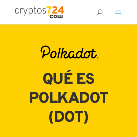
83
/ 100
Puntuación SEO
QUÉ ES
POLKADOT
(DOT)