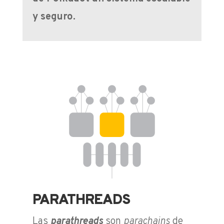
y seguro.
PARATHREADS
Las
p
arathreads
son
parachains
de