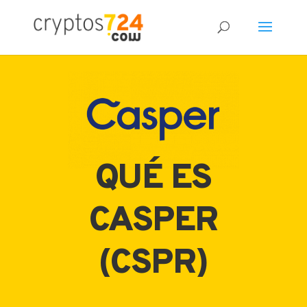
70
/ 100
Puntuación SEO
QUÉ ES
CASPER
(CSPR)